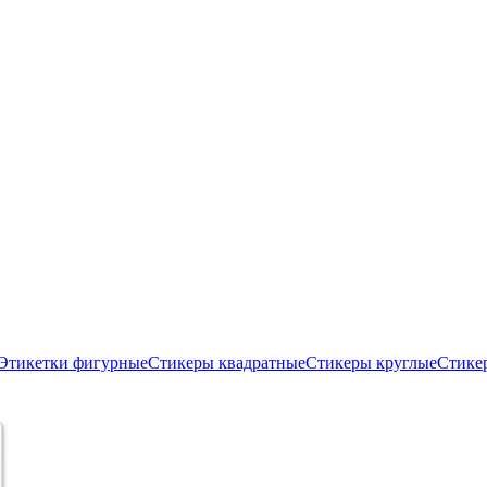
Этикетки фигурные
Стикеры квадратные
Стикеры круглые
Стике